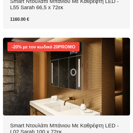
Smart Ντουλάπι Μπάνιου Με Καθρέφτη LED -
L55 Sarah 66,5 x 72εκ
1160.00 €
-20% με τον κωδικό 20PROMO
Smart Ντουλάπι Μπάνιου Με Καθρέφτη LED -
L02 Sarah 100 x 72εκ