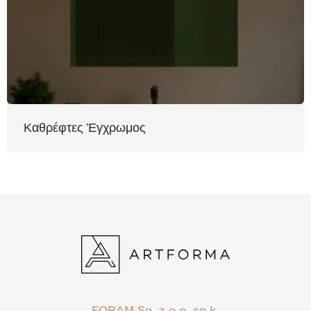
Καθρέφτες Έγχρωμος
FORAM Sp. z o.o. sp.k.