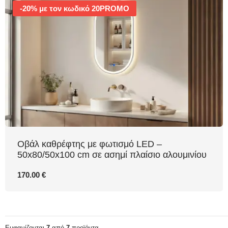
-20% με τον κωδικό 20PROMO
Οβάλ καθρέφτης με φωτισμό LED –
50x80/50x100 cm σε ασημί πλαίσιο αλουμινίου
170.00 €
Εμφανίζονται
7
από
7
προϊόντα