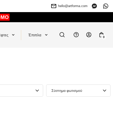
hello@artforma.com
OMO
έφτες
Έπιπλα
0
Σύστημα φωτισμού