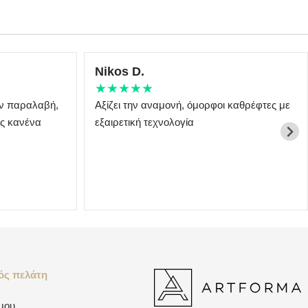
Nikos D.
★★★★★
ην παραλαβή,
Αξίζει την αναμονή, όμορφοι καθρέφτες με
ίς κανένα
εξαιρετική τεχνολογία
ός πελάτη
 μου