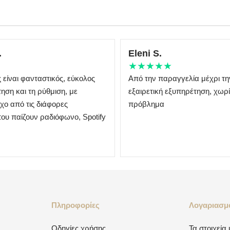
.
Eleni S.
★★★★★
είναι φανταστικός, εύκολος
Από την παραγγελία μέχρι τ
ηση και τη ρύθμιση, με
εξαιρετική εξυπηρέτηση, χωρ
χο από τις διάφορες
πρόβλημα
ου παίζουν ραδιόφωνο, Spotify
.
Πληροφορίες
Λογαριασμ
Οδηγίες χρήσης
Τα στοιχεία