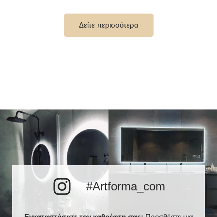
Πλάτος διακοσμητικό
10 εκ
στοιχείο
Δείτε περισσότερα
έως 15 000 ώρες/ Phillips
Διάρκεια ζωής LED
LED 45 000h
Αριθμός LED
120 / m
Θερμό λευκό 3000K /
Ουδέτερο λευκό 4500K /
Χρώμα LED
Ψυχρό λευκό 7000K /
Philips LED 6500K
Τρέχουσα κατανάλωση
9,6 W / m
Εγγύηση
2 χρόνια
Βαθμός προστασίας
IP20
#Artforma_com
Εγκαταστήσατε τον καθρέφτη σας;
Προσθέστε μια