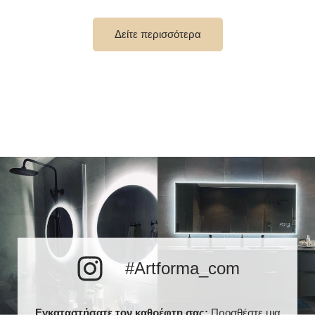
Πλάτος διακοσμητικό
10 εκ
στοιχείο
Δείτε περισσότερα
έως 15 000 ώρες/ Phillips
Διάρκεια ζωής LED
LED 45 000h
Αριθμός LED
120 / m
Θερμό λευκό 3000K /
Ουδέτερο λευκό 4500K /
Χρώμα LED
Ψυχρό λευκό 7000K /
Philips LED 6500K
Τρέχουσα κατανάλωση
9,6 W / m
Εγγύηση
2 χρόνια
Βαθμός προστασίας
IP20
#Artforma_com
Εγκαταστήσατε τον καθρέφτη σας;
Προσθέστε μια