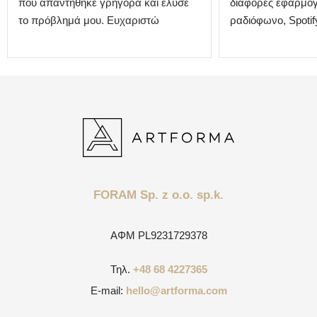
που απαντήθηκε γρήγορα και έλυσε
διάφορες εφαρμογ
το πρόβλημά μου. Ευχαριστώ
ραδιόφωνο, Spotify
FORAM Sp. z o.o. sp.k.
ΑΦΜ
PL9231729378
Τηλ.
+48 68 4227365
E-mail:
hello@artforma.com