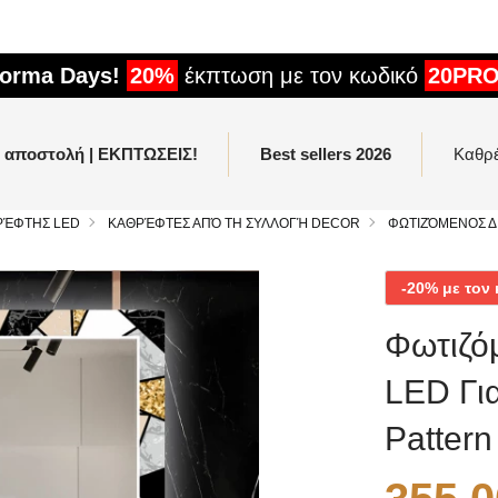
forma Days!
20%
έκπτωση με τον κωδικό
20PR
η αποστολή | ΕΚΠΤΩΣΕΙΣ!
Best sellers 2026
Καθρ
ΡΈΦΤΗΣ LED
ΚΑΘΡΈΦΤΕΣ ΑΠΌ ΤΗ ΣΥΛΛΟΓΉ DECOR
ΦΩΤΙΖΌΜΕΝΟΣ Δ
-20% με το
Φωτιζό
LED Για
Pattern