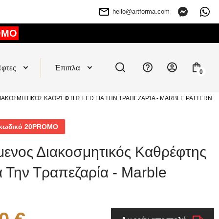
hello@artforma.com
OMO
έφτες
Έπιπλα
0
ΙΑΚΟΣΜΗΤΙΚΌΣ ΚΑΘΡΈΦΤΗΣ LED ΓΙΑ ΤΗΝ ΤΡΑΠΕΖΑΡΊΑ - MARBLE PATTERN
ν κωδικό 20PROMO
μενος Διακοσμητικός Καθρέφτης
 Την Τραπεζαρία - Marble