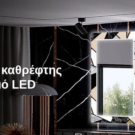
 καθρέφτης
μό LED