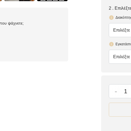
2 . Επιλέξ
Διακόπτη
 που ψάχνετε;
Επιλέξτε
έλλειψη
Εγκατάστ
Επιλέξτε
έλλειψη
-