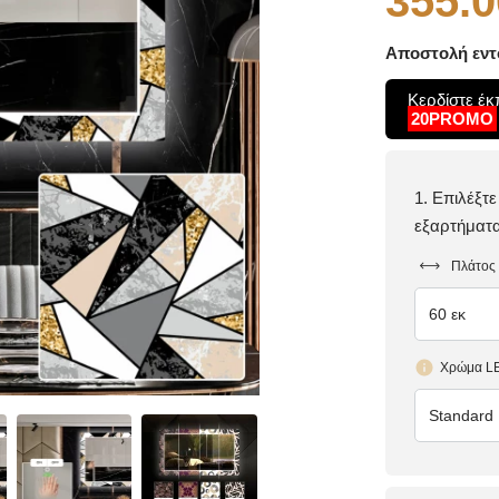
355.0
Αποστολή εντό
Κερδίστε έ
20PROMO
1. Επιλέξτ
εξαρτήματ
Πλάτος
60 εκ
Χρώμα L
Standard