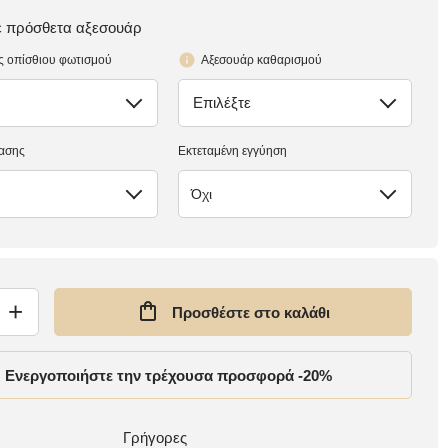
τε πρόσθετα αξεσουάρ
ς οπίσθιου φωτισμού
Αξεσουάρ καθαρισμού
Επιλέξτε
έλλειψη
ασης
Εκτεταμένη εγγύηση
Όχι
+
Προσθέστε στο καλάθι
Ενεργοποιήστε την τρέχουσα προσφορά -20%
Γρήγορες