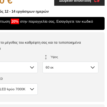
0 €
Δωρεάν αποστολή
ς 12 - 14 εργάσιμων ημερών
κπτωση
20%
στην παραγγελία σας. Εισαγάγετε τον κωδικό
ε το μέγεθος του καθρέφτη σας και τα τυποποιημένα
α
Ύψος
60 εκ
ED
 LED kρύο 7000K