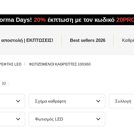
forma Days!
20%
έκπτωση με τον κωδικό
20PR
η αποστολή | ΕΚΠΤΩΣΕΙΣ!
Best sellers 2026
Καθρ
ΡΈΦΤΗΣ LED
ΦΩΤΙΖΌΜΕΝΟΙ ΚΑΘΡΈΠΤΕΣ 100X60
32
Σχήμα καθρέφτη
Συλλογή
Φωτισμός LED