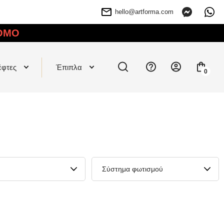
hello@artforma.com
OMO
έφτες
Έπιπλα
0
Σύστημα φωτισμού