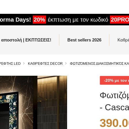
forma Days!
20%
έκπτωση με τον κωδικό
20PR
η αποστολή | ΕΚΠΤΩΣΕΙΣ!
Best sellers 2026
Καθρ
ΡΈΦΤΗΣ LED
ΚΑΘΡΈΦΤΕΣ DECOR
ΦΩΤΙΖΌΜΕΝΟΣ ΔΙΑΚΟΣΜΗΤΙΚΌΣ Κ
-20% με το
Φωτιζό
- Casca
390.0