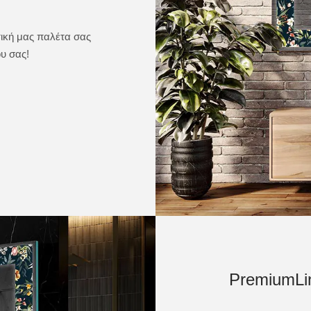
τική μας παλέτα σας
υ σας!
e
PremiumLi