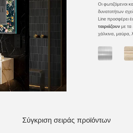
έφτης μπάνιου LED AmbientLine είναι ένας
Οι φωτιζόμενοι 
νου σχεδιασμού και κομψότητας. Ο
δυνατοτήτων σχεδ
θιος φωτισμός στον τετράγωνο καθρέφτη είναι
Line προσφέρει έ
μεγάλα όσο και για μικρότερα δωμάτια. Η δέσμη
ταιριάζουν
με τα 
Ambient Line είναι διακριτική και διάχυτη,
χάλκινα, μαύρα, 
χο στον οποίο είναι κρεμασμένος ο καθρέφτης.
Σύγκριση σειράς προϊόντων