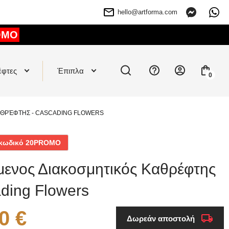
hello@artforma.com
OMO
έφτες
Έπιπλα
0
ΑΘΡΈΦΤΗΣ - CASCADING FLOWERS
ν κωδικό 20PROMO
μενος Διακοσμητικός Καθρέφτης
ding Flowers
0 €
Δωρεάν αποστολή