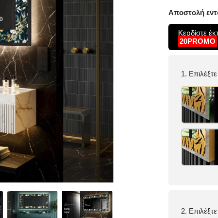
Αποστολή εντό
Κερδίστε έ
20PROMO
1. Επιλέξτ
2. Επιλέξτ