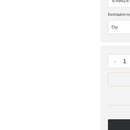
Επιλέξτε
έλλειψη
Εκτεταμένη ε
Όχι
-