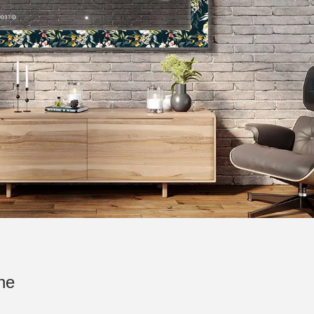
ne
AmbientL