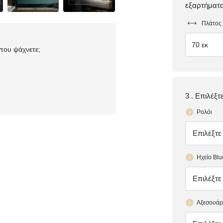
εξαρτήματ
Πλάτος
70 εκ
 που ψάχνετε;
3 . Επιλέξ
Ρολόι
Επιλέξτε
έλλειψη
Ηχείο Blu
Επιλέξτε
έλλειψη
Αξεσουάρ