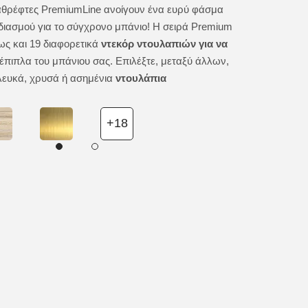
καθρέφτες PremiumLine ανοίγουν ένα ευρύ φάσμα
Ο ορθογώνιος κ
ιασμού για το σύγχρονο μπάνιο! Η σειρά Premium
συνδυασμός μον
ως και 19 διαφορετικά
ντεκόρ ντουλαπιών για να
διακοσμητικός 
έπιπλα του μπάνιου σας. Επιλέξτε, μεταξύ άλλων,
ιδανικός τόσο γ
λευκά, χρυσά ή ασημένια
ντουλάπια
φωτός στα προϊό
πέφτοντας στον
+18