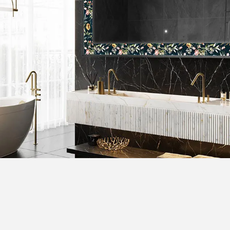
έφτες PremiumLine ανοίγουν ένα ευρύ φάσμα
Ο ορθογώνιος καθρ
μού για το σύγχρονο μπάνιο! Η σειρά Premium
συνδυασμός μοντέρ
και 19 διαφορετικά
ντεκόρ ντουλαπιών για να
διακοσμητικός οπίσ
πλα του μπάνιου σας. Επιλέξτε, μεταξύ άλλων,
ιδανικός τόσο για 
κά, χρυσά ή ασημένια
ντουλάπια
φωτός στα προϊόντα 
πέφτοντας στον τοί
+18