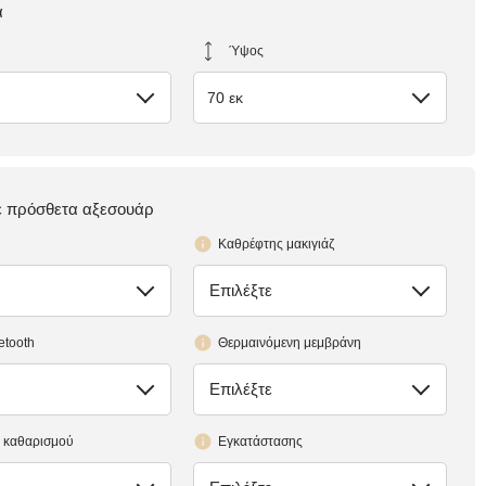
α
Ύψος
70 εκ
τε πρόσθετα αξεσουάρ
Καθρέφτης μακιγιάζ
Επιλέξτε
έλλειψη
etooth
Θερμαινόμενη μεμβράνη
Επιλέξτε
έλλειψη
 καθαρισμού
Εγκατάστασης