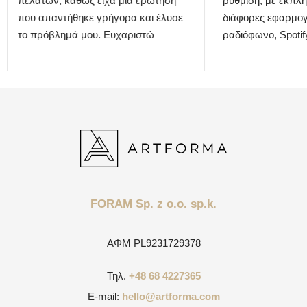
πελατών, καθώς είχα μια ερώτηση
ρύθμιση, με εκπλη
που απαντήθηκε γρήγορα και έλυσε
διάφορες εφαρμογ
το πρόβλημά μου. Ευχαριστώ
ραδιόφωνο, Spotify
FORAM Sp. z o.o. sp.k.
ΑΦΜ
PL9231729378
Τηλ.
+48 68 4227365
E-mail:
hello@artforma.com