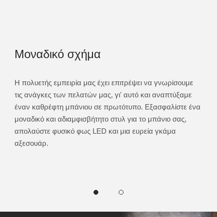
Μοναδικό σχήμα
Δι
κά
Η πολυετής εμπειρία μας έχει επιτρέψει να γνωρίσουμε
Μπορ
τις ανάγκες των πελατών μας, γι' αυτό και αναπτύξαμε
αξεσ
να
έναν καθρέφτη μπάνιου σε πρωτότυπο. Εξασφαλίστε ένα
χρή
τικό
μοναδικό και αδιαμφισβήτητο στυλ για το μπάνιο σας,
ηχεί
απολαύστε φυσικό φως LED και μια ευρεία γκάμα
στρώ
αξεσουάρ.
παρ