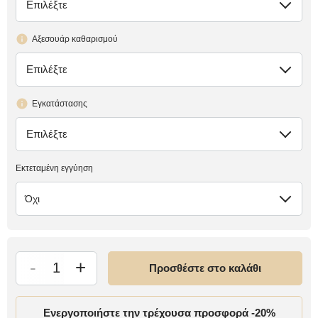
Επιλέξτε
έλλειψη
Αξεσουάρ καθαρισμού
Επιλέξτε
έλλειψη
Εγκατάστασης
Επιλέξτε
έλλειψη
Εκτεταμένη εγγύηση
Όχι
-
+
Προσθέστε στο καλάθι
Ενεργοποιήστε την τρέχουσα προσφορά -20%