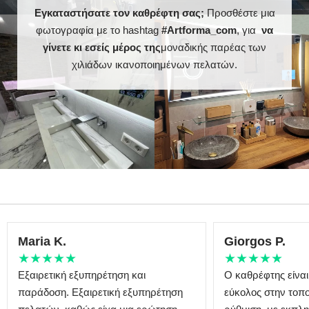
Εγκαταστήσατε τον καθρέφτη σας;
Προσθέστε μια
φωτογραφία με το hashtag
#Artforma_com
, για
να
Standard LED 1020lm
γίνετε κι εσείς μέρος της
μοναδικής παρέας των
Intensive LED 1200lm
Ισχύς φωτισμού LED:
Philips LED 1500lm
χιλιάδων ικανοποιημένων πελατών.
DualColor - 1020lm
Εγγύηση:
ΝΑΙ, 2 χρόνια
Maria K.
Giorgos P.
★★★★★
★★★★★
Εξαιρετική εξυπηρέτηση και
Ο καθρέφτης είναι
παράδοση. Εξαιρετική εξυπηρέτηση
εύκολος στην τοπο