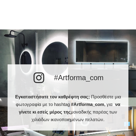
LED Στρογγυλεμένο
Καθρέφτης LED
Σχήμα καθρέφτη
Στρογγυλεμένο Καθρέφτης
LED Ορθογώνια
Καθρέφτης LED
Μπάνιο, Σαλόνι,
Προτιμώμενα δωμάτια
Διάδρομος, Υπνοδωμάτιο,
Τραπεζαρία
Η κατάλληλα
προετοιμασμένη
Μεταφορά
συσκευασία εγγυάται την
ασφαλή μεταφορά στο
#Artforma_com
σπίτι σας
Καθρέφτης με γυαλισμένες
Φινίρισμα άκρων
άκρες
Εγκαταστήσατε τον καθρέφτη σας;
Προσθέστε μια
φωτογραφία με το hashtag
#Artforma_com
, για
να
γίνετε κι εσείς μέρος της
μοναδικής παρέας των
χιλιάδων ικανοποιημένων πελατών.