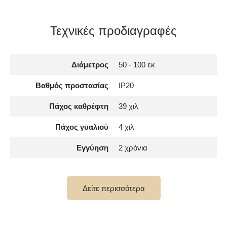
Τεχνικές προδιαγραφές
Διάμετρος
50 - 100 εκ
Βαθμός προστασίας
IP20
Πάχος καθρέφτη
39 χιλ
Πάχος γυαλιού
4 χιλ
Εγγύηση
2 χρόνια
Αξεσουάρ τοποθέτησης,
περιλαμβάνεται
Οδηγίες εγκατάστασης
Δείτε περισσότερα
Σκοπός του καθρέφτη
Επαγγελματικό μακιγιάζ
Στρόγγυλοι Καθρέφτης