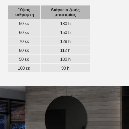
Ύψος
Διάρκεια ζωής
καθρέφτη
μπαταρίας
50 εκ
180 h
60 εκ
150 h
70 εκ
128 h
80 εκ
112 h
90 εκ
100 h
100 εκ
90 h