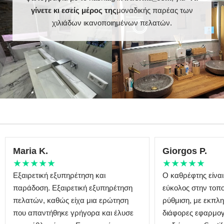
Η κατάλληλα
γίνετε κι εσείς μέρος της
μοναδικής παρέας των
προετοιμασμένη
χιλιάδων ικανοποιημένων πελατών.
Μεταφορά
συσκευασία εγγυάται την
ασφαλή μεταφορά στο
σπίτι σας
Καθρέφτης με γυαλισμένες
Φινίρισμα άκρων
άκρες
Maria K.
Giorgos P.
★★★★★
★★★★★
Εξαιρετική εξυπηρέτηση και
Ο καθρέφτης είναι
παράδοση. Εξαιρετική εξυπηρέτηση
εύκολος στην τοπο
πελατών, καθώς είχα μια ερώτηση
ρύθμιση, με εκπλη
που απαντήθηκε γρήγορα και έλυσε
διάφορες εφαρμογ