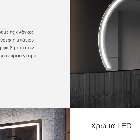
Διαμορφώσιμο
ουμε τις ανάγκες
Μπορείτε να εξοπλίσετε τον καθρέφτη μας με πρ
αθρέφτη μπάνιου
Στην προσφορά μας μπορείτε να βρείτε χρήσιμα
αμφισβήτητο στυλ
διακόπτες αφής, ενσωματωμένα ηχεία Bluetooth, 
 μια ευρεία γκάμα
καθρέφτες ή ένα θερμαντικό στρώμα. Δείτε τις λε
προσφοράς μας παρακάτω.
Χρώμα LED