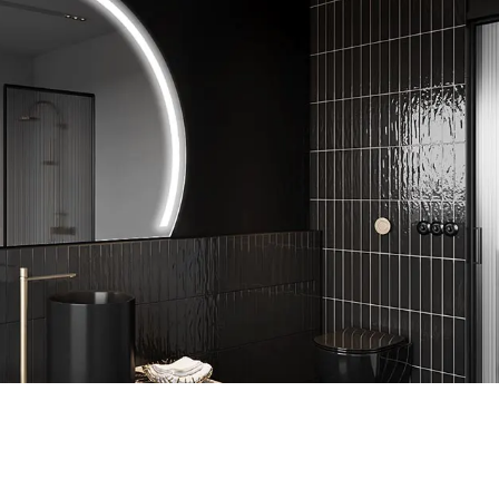
Μοναδικό σχήμα
ακτικά αξεσουάρ.
Η πολυετής εμπειρία μας έχει επιτρέψει να γνω
 gadgets όπως
των πελατών μας, γι' αυτό και αναπτύξαμε έν
αισθητικούς
σε πρωτότυπο. Εξασφαλίστε ένα μοναδικό και 
πτομέρειες της
για το μπάνιο σας, απολαύστε φυσικό φως LED 
αξεσουάρ.