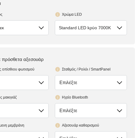
α
ος
Χρώμα LED
εκ
Standard LED kρύο 7000K
τε πρόσθετα αξεσουάρ
ς οπίσθιου φωτισμού
Σταθμός / Ρολόι / SmartPanel
Επιλέξτε
έλλειψη
ς μακιγιάζ
Ηχείο Bluetooth
Επιλέξτε
έλλειψη
μενη μεμβράνη
Αξεσουάρ καθαρισμού