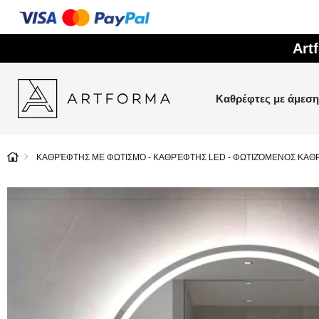
Art
Καθρέφτες με άμεσ
ΚΑΘΡΈΦΤΗΣ ΜΕ ΦΩΤΙΣΜΌ - ΚΑΘΡΈΦΤΗΣ LED - ΦΩΤΙΖΌΜΕΝΟΣ ΚΑΘ