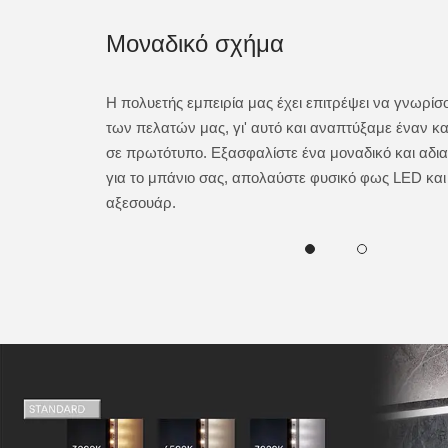
Μοναδικό σχήμα
ικά αξεσουάρ.
Η πολυετής εμπειρία μας έχει επιτρέψει να γνωρίσ
gets όπως
των πελατών μας, γι' αυτό και αναπτύξαμε έναν κ
θητικούς
σε πρωτότυπο. Εξασφαλίστε ένα μοναδικό και αδι
μέρειες της
για το μπάνιο σας, απολαύστε φυσικό φως LED και
αξεσουάρ.