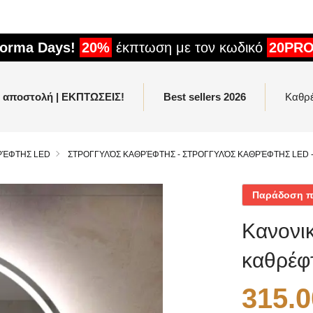
forma Days!
20%
έκπτωση με τον κωδικό
20PR
η αποστολή | ΕΚΠΤΩΣΕΙΣ!
Best sellers 2026
Καθρ
ΡΈΦΤΗΣ LED
ΣΤΡΟΓΓΥΛΌΣ ΚΑΘΡΈΦΤΗΣ - ΣΤΡΟΓΓΥΛΌΣ ΚΑΘΡΈΦΤΗΣ LED 
Παράδοση πρι
Κανονικ
καθρέφ
315.0