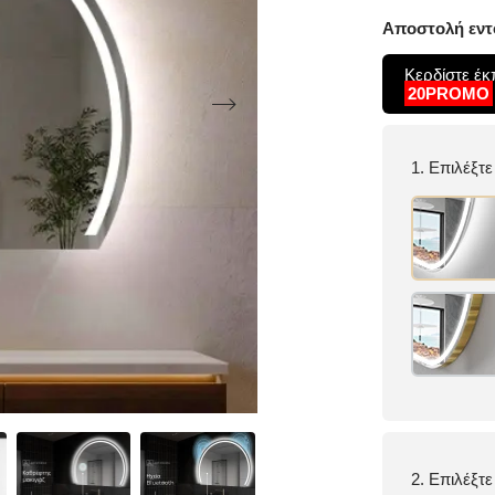
Αποστολή εντό
Κερδίστε έ
20PROMO
1. Επιλέξτ
2. Επιλέξτ