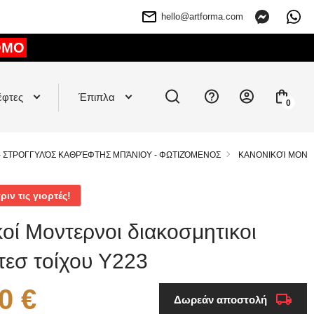
hello@artforma.com
OMO
έφτες
Έπιπλα
0
- ΣΤΡΟΓΓΥΛΌΣ ΚΑΘΡΈΦΤΗΣ ΜΠΆΝΙΟΥ - ΦΩΤΙΖΌΜΕΝΟΣ
ΚΑΝΟΝΙΚΟΊ ΜΟΝΤΕ
ν τις γιορτές!
οί Μοντερνοι διακοσμητικοι
τεσ τοίχου Y223
0 €
Δωρεάν αποστολή