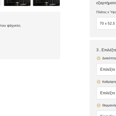
εξαρτήματ
Πλάτος x Ύψ
70 x 52,5 
 που ψάχνετε;
3 . Επιλέξ
Διακόπτη
Επιλέξτε
έλλειψη
Καθρέφτη
Επιλέξτε
έλλειψη
Θερμαινό