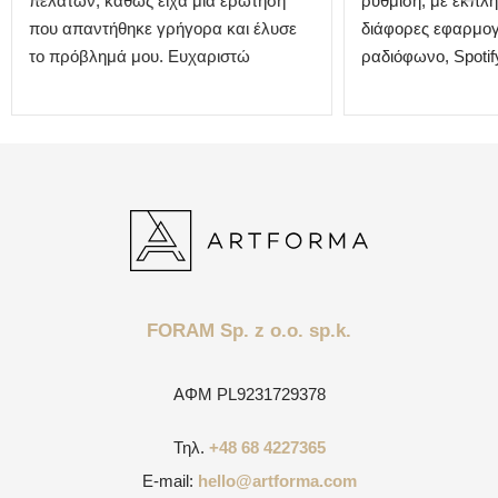
πελατών, καθώς είχα μια ερώτηση
ρύθμιση, με εκπλη
που απαντήθηκε γρήγορα και έλυσε
διάφορες εφαρμογ
το πρόβλημά μου. Ευχαριστώ
ραδιόφωνο, Spotify
FORAM Sp. z o.o. sp.k.
ΑΦΜ
PL9231729378
Τηλ.
+48 68 4227365
E-mail:
hello@artforma.com