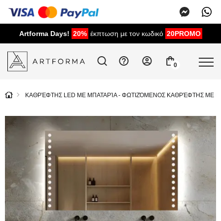
Artforma Days!
20%
έκπτωση με τον κωδικό
20PROMO
0
ΚΑΘΡΈΦΤΗΣ LED ΜΕ ΜΠΑΤΑΡΊΑ - ΦΩΤΙΖΌΜΕΝΟΣ ΚΑΘΡΈΦΤΗΣ ΜΕ ΜΠ