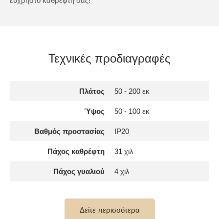
εύχρηστο καθρέφτη σας!
Τεχνικές προδιαγραφές
Πλάτος
50 - 200 εκ
Ύψος
50 - 100 εκ
Βαθμός προστασίας
IP20
Πάχος καθρέφτη
31 χιλ
Πάχος γυαλιού
4 χιλ
Αριθμός LED
120 / m
Δείτε περισσότερα
Ισχύς φωτισμού LED
1200lm