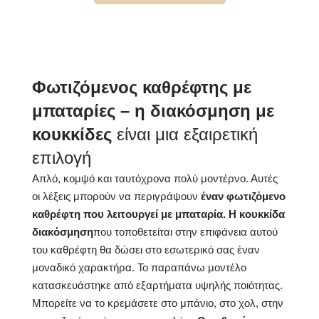
Χρώμα LED
kρύο 7000K
Διάρκεια ζωής LED
έως 15 000 ώρες
Τρέχουσα κατανάλωση
9,6 W / m
Φωτιζόμενος καθρέφτης με
Εγγύηση
2 χρόνια
μπαταρίες – η διακόσμηση με
κουκκίδες
είναι μια εξαιρετική
Αξεσουάρ τοποθέτησης,
περιλαμβάνεται
Οδηγίες εγκατάστασης
επιλογή
Τύπος καθρέφτη
LED με οπίσθιο φωτισμό
Απλό, κομψό και ταυτόχρονα πολύ μοντέρνο. Αυτές
οι λέξεις μπορούν να περιγράψουν
έναν φωτιζόμενο
Σκοπός του καθρέφτη
Διακοσμητικό, διακοσμητικό
καθρέφτη που λειτουργεί με μπαταρία. Η κουκκίδα
διακόσμηση
που τοποθετείται στην επιφάνεια αυτού
Ορθογώνια Καθρέφτης
Σχήμα καθρέφτη
LED
του καθρέφτη θα δώσει στο εσωτερικό σας έναν
μοναδικό χαρακτήρα. Το παραπάνω μοντέλο
Μπάνιο, Σαλόνι,
κατασκευάστηκε από εξαρτήματα υψηλής ποιότητας.
Προτιμώμενα δωμάτια
Διάδρομος, Υπνοδωμάτιο,
Τραπεζαρία
Μπορείτε να το κρεμάσετε στο μπάνιο, στο χολ, στην