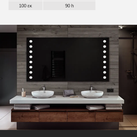
100 εκ
90 h