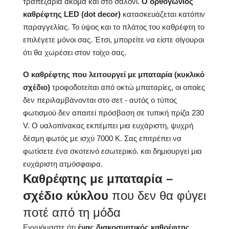
τραπεζαρία ακόμα και στο σαλόνι.
Ο ορθογώνιος
Η κατάλληλα
καθρέφτης LED (dot decor)
κατασκευάζεται κατόπιν
προετοιμασμένη
Μεταφορά
συσκευασία εγγυάται την
παραγγελίας. Το ύψος και το πλάτος του καθρέφτη το
ασφαλή μεταφορά στο
επιλέγετε μόνοι σας. Έτσι, μπορείτε να είστε σίγουροι
σπίτι σας
ότι θα χωρέσει στον τοίχο σας.
Καθρέφτης με γυαλισμένες
Φινίρισμα άκρων
άκρες
Ο καθρέφτης που λειτουργεί με μπαταρία (κυκλικό
σχέδιο)
τροφοδοτείται από οκτώ μπαταρίες, οι οποίες
δεν περιλαμβάνονται στο σετ - αυτός ο τύπος
φωτισμού δεν απαιτεί πρόσβαση σε τυπική πρίζα 230
V. Ο υαλοπίνακας εκπέμπει μια ευχάριστη, ψυχρή
δέσμη φωτός με ισχύ 7000 K. Σας επιτρέπει να
φωτίσετε ένα σκοτεινό εσωτερικό. και δημιουργεί μια
ευχάριστη ατμόσφαιρα.
Καθρέφτης με μπαταρία –
σχέδιο κύκλου
που δεν θα φύγει
ποτέ από τη μόδα
Εγγυόμαστε ότι
ένας διακοσμητικός καθρέφτης