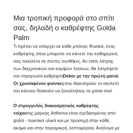
Ουδέτερο λευκό 4500K /
Χρώμα LED
Ψυχρό λευκό 7000K /
Philips LED 6500K
Μια τροπική προφορά στο σπίτι
σας, δηλαδή ο καθρέφτης Golda
Τρέχουσα κατανάλωση
9,6 W / m
Palm
Εγγύηση
2 χρόνια
Τι πρέπει να υπάρχει σε κάθε μπάνιο; Φυσικά, ένας
Βαθμός προστασίας
IP20
καθρέφτης όπου μπορείτε να κάνετε την καθημερινή
σας τουαλέτα σε άνετες συνθήκες. Αν είστε λάτρης
των διαχρονικών και κομψών λύσεων, θα λατρέψετε
τον στρογγυλό καθρέφτη
Dekor με την πρώτη ματιά.
Οι χρυσαφένιοι φοίνικες
που διακοσμούν το σκελετό
του κάνουν δύσκολο να ξεκολλήσεις τα μάτια σου!
Ο στρογγυλός διακοσμητικός καθρέφτης
τοίχου
της μάρκας Artforma είναι σχεδιασμένος από
ψηλά - ποιοτικά υλικά και με προσοχή στην κάθε,
ακόμα και στην παραμικρή, λεπτομέρεια. Ανάλογα με