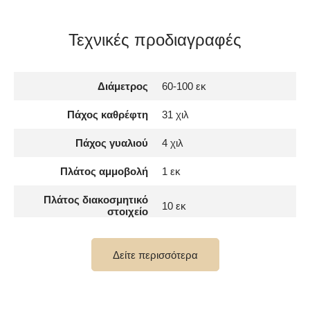
Τεχνικές προδιαγραφές
Διάμετρος
60-100 εκ
Πάχος καθρέφτη
31 χιλ
Πάχος γυαλιού
4 χιλ
Πλάτος αμμοβολή
1 εκ
Πλάτος διακοσμητικό
10 εκ
στοιχείο
έως 15 000 ώρες/ Phillips
Διάρκεια ζωής LED
LED 45 000h
Δείτε περισσότερα
Αριθμός LED
120 / m
Θερμό λευκό 3000K /