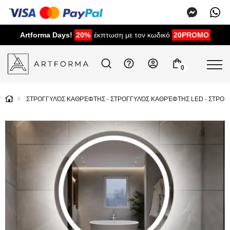
Artforma Days!
20%
έκπτωση με τον κωδικό
20PROMO
0
ΣΤΡΟΓΓΥΛΌΣ ΚΑΘΡΈΦΤΗΣ - ΣΤΡΟΓΓΥΛΌΣ ΚΑΘΡΈΦΤΗΣ LED - ΣΤΡΟ