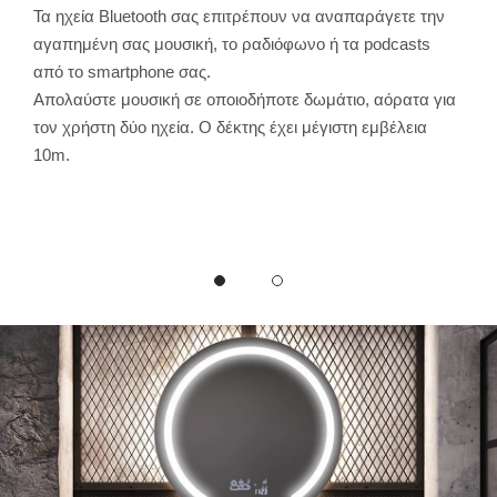
α
Τα ηχεία Bluetooth σας επιτρέπουν να αναπαράγετε την
Το η
αγαπημένη σας μουσική, το ραδιόφωνο ή τα podcasts
που 
ναι
από το smartphone σας.
ενσω
Απολαύστε μουσική σε οποιοδήποτε δωμάτιο, αόρατα για
εξαι
κληρο
τον χρήστη δύο ηχεία. Ο δέκτης έχει μέγιστη εμβέλεια
ισχυ
10m.
το μ
καθη