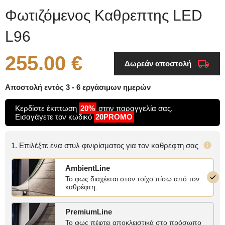
Φωτιζόμενος Καθρεπτης LED
L96
255.00 €
Δωρεάν αποστολή
Αποστολή εντός 3 - 6 εργάσιμων ημερών
Κερδίστε έκπτωση
20%
στην παραγγελία σας.
Εισαγάγετε τον κωδικό
20PROMO
1. Επιλέξτε ένα στυλ φινιρίσματος για τον καθρέφτη σας
AmbientLine
Το φως διαχέεται στον τοίχο πίσω από τον
καθρέφτη.
PremiumLine
Το φως πέφτει αποκλειστικά στο πρόσωπο