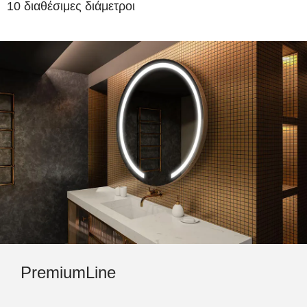
10 διαθέσιμες διάμετροι
PremiumLine
Am