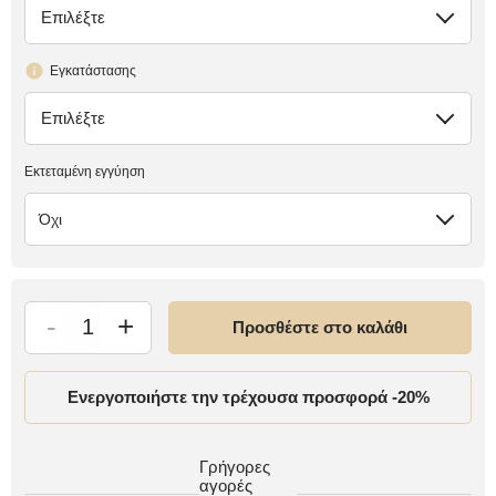
Επιλέξτε
έλλειψη
Εγκατάστασης
Επιλέξτε
έλλειψη
Εκτεταμένη εγγύηση
Όχι
-
+
Προσθέστε στο καλάθι
Ενεργοποιήστε την τρέχουσα προσφορά -20%
Γρήγορες
αγορές