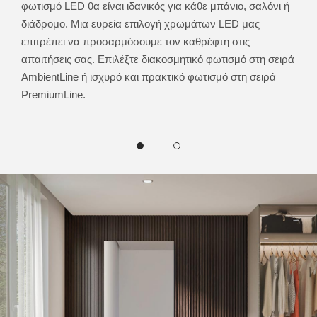
ίας.
φωτισμό LED θα είναι ιδανικός για κάθε μπάνιο, σαλόνι ή
στρο
ηση
διάδρομο. Μια ευρεία επιλογή χρωμάτων LED μας
Αυτό
ς
επιτρέπει να προσαρμόσουμε τον καθρέφτη στις
του 
 την
απαιτήσεις σας. Επιλέξτε διακοσμητικό φωτισμό στη σειρά
του 
AmbientLine ή ισχυρό και πρακτικό φωτισμό στη σειρά
απόχ
PremiumLine.
ψυχ