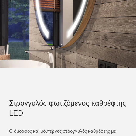
Στρογγυλός φωτιζόμενος καθρέφτης
Στ
LED
αι
ους
Ο όμορφος και μοντέρνος στρογγυλός καθρέφτης με
Έχο