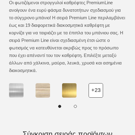
ίναι
Οι φωτιζόμενοι στρογγυλοί καθρέφτες PremiumLine
Ο στ
τας.
ανοίγουν ένα ευρύ φάσμα δυνατοτήτων σχεδιασμού για
ένας
το σύγχρονο μπάνιο! Η σειρά Premium Line περιλαμβάνει
Ο δι
έως και 19 διαφορετικά διακοσμητικά καθρέφτη με
καθρ
κορνίζα για να ταιριάζει με τα έπιπλα του μπάνιου σας. Η
μικρ
σειρά Premium Line είναι σχεδιασμένη έτσι ώστε ο
Ambi
φωτισμός να κατευθύνεται ακριβώς προς το πρόσωπο
τοίχ
που έχει απέναντί του τον καθρέφτη. Επιλέξτε μεταξύ
άλλων από χάλκινα, μαύρα, λευκά, χρυσά και ασημένια
διακοσμητικά.
+23
Σύγκριση σειράς προϊόντων