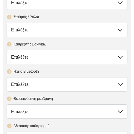
Επιλέξτε
έλλειψη
Σταθμός / Ρολόι
Επιλέξτε
έλλειψη
Καθρέφτης μακιγιάζ
Επιλέξτε
έλλειψη
Ηχείο Bluetooth
Επιλέξτε
έλλειψη
Θερμαινόμενη μεμβράνη
Επιλέξτε
έλλειψη
Αξεσουάρ καθαρισμού