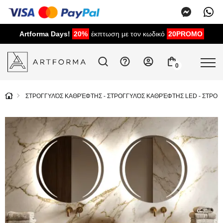
Artforma Days!
20%
έκπτωση με τον κωδικό
20PROMO
0
ΣΤΡΟΓΓΥΛΌΣ ΚΑΘΡΈΦΤΗΣ - ΣΤΡΟΓΓΥΛΌΣ ΚΑΘΡΈΦΤΗΣ LED - ΣΤΡΟ