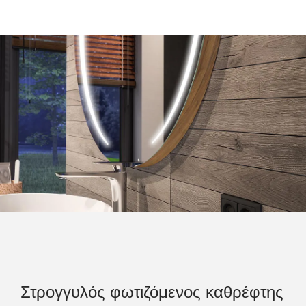
Στρογγυλός φωτιζόμενος καθρέφτης
Στ