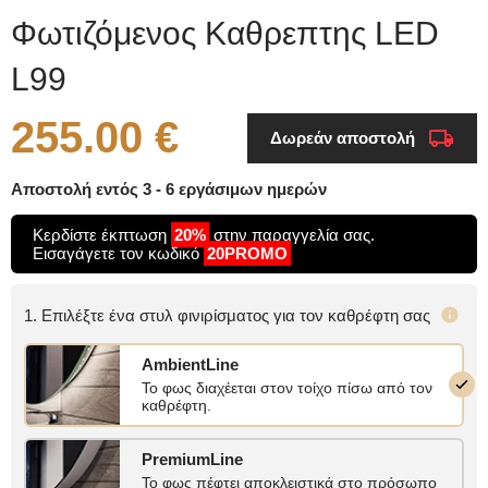
Φωτιζόμενος Καθρεπτης LED
L99
255.00 €
Δωρεάν αποστολή
Αποστολή εντός 3 - 6 εργάσιμων ημερών
Κερδίστε έκπτωση
20%
στην παραγγελία σας.
Εισαγάγετε τον κωδικό
20PROMO
1. Επιλέξτε ένα στυλ φινιρίσματος για τον καθρέφτη σας
AmbientLine
Το φως διαχέεται στον τοίχο πίσω από τον
καθρέφτη.
PremiumLine
Το φως πέφτει αποκλειστικά στο πρόσωπο