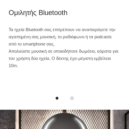
Ομιλητής Bluetooth
Σύ
α
Τα ηχεία Bluetooth σας επιτρέπουν να αναπαράγετε την
Το η
αγαπημένη σας μουσική, το ραδιόφωνο ή τα podcasts
που 
ναι
από το smartphone σας.
ενσω
Απολαύστε μουσική σε οποιοδήποτε δωμάτιο, αόρατα για
εξαι
κληρο
τον χρήστη δύο ηχεία. Ο δέκτης έχει μέγιστη εμβέλεια
ισχυ
10m.
το μ
καθη