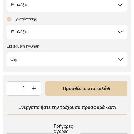
Επιλέξτε
έλλειψη
Εγκατάστασης
Επιλέξτε
έλλειψη
Εκτεταμένη εγγύηση
Όχι
-
+
Προσθέστε στο καλάθι
Ενεργοποιήστε την τρέχουσα προσφορά -20%
Γρήγορες
αγορές