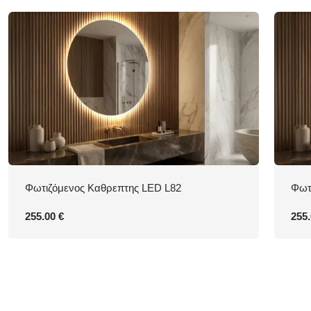
Φωτιζόμενος Καθρεπτης LED L82
Φωτ
255.00 €
255.