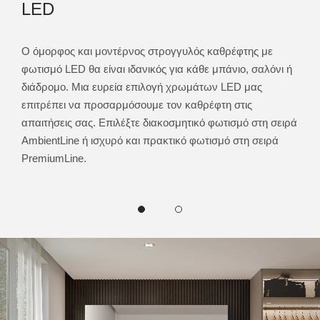
LED
αι
ους
Ο όμορφος και μοντέρνος στρογγυλός καθρέφτης με
Έχο
ίας.
φωτισμό LED θα είναι ιδανικός για κάθε μπάνιο, σαλόνι ή
στρο
ηση
διάδρομο. Μια ευρεία επιλογή χρωμάτων LED μας
Αυτό
ς
επιτρέπει να προσαρμόσουμε τον καθρέφτη στις
του 
 την
απαιτήσεις σας. Επιλέξτε διακοσμητικό φωτισμό στη σειρά
του 
AmbientLine ή ισχυρό και πρακτικό φωτισμό στη σειρά
απόχ
PremiumLine.
ψυχ