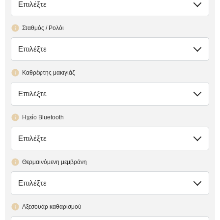
Επιλέξτε
έλλειψη
Σταθμός / Ρολόι
Επιλέξτε
έλλειψη
Καθρέφτης μακιγιάζ
Επιλέξτε
έλλειψη
Ηχείο Bluetooth
Επιλέξτε
έλλειψη
Θερμαινόμενη μεμβράνη
Επιλέξτε
έλλειψη
Αξεσουάρ καθαρισμού