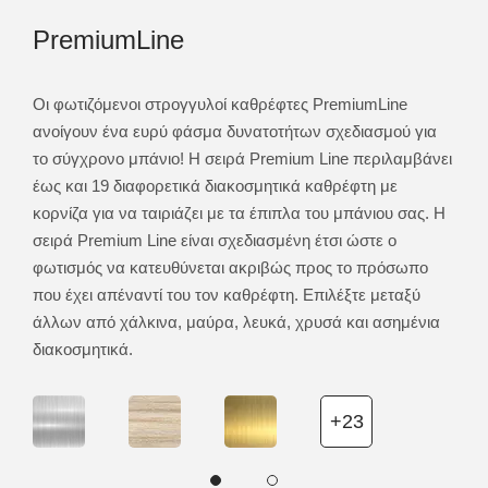
PremiumLine
Am
ίναι
Οι φωτιζόμενοι στρογγυλοί καθρέφτες PremiumLine
Ο στ
τας.
ανοίγουν ένα ευρύ φάσμα δυνατοτήτων σχεδιασμού για
ένας
το σύγχρονο μπάνιο! Η σειρά Premium Line περιλαμβάνει
Ο δι
έως και 19 διαφορετικά διακοσμητικά καθρέφτη με
καθρ
κορνίζα για να ταιριάζει με τα έπιπλα του μπάνιου σας. Η
μικρ
σειρά Premium Line είναι σχεδιασμένη έτσι ώστε ο
Ambi
φωτισμός να κατευθύνεται ακριβώς προς το πρόσωπο
τοίχ
που έχει απέναντί του τον καθρέφτη. Επιλέξτε μεταξύ
άλλων από χάλκινα, μαύρα, λευκά, χρυσά και ασημένια
διακοσμητικά.
+23