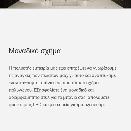
Μοναδικό σχήμα
Δι
κά
Η πολυετής εμπειρία μας έχει επιτρέψει να γνωρίσουμε
Μπορ
τις ανάγκες των πελατών μας, γι' αυτό και αναπτύξαμε
αξεσ
να
έναν καθρέφτη μπάνιου σε πρωτότυπο σχήμα
χρή
τικό
πολυγώνου. Εξασφαλίστε ένα μοναδικό και
ηχεί
αδιαμφισβήτητο στυλ για το μπάνιο σας, απολαύστε
στρώ
φυσικό φως LED και μια ευρεία γκάμα αξεσουάρ.
παρ