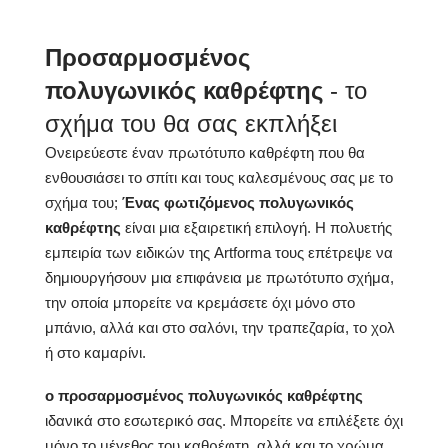
καθρέφτης μπάνιου
LED με οπίσθιο
περιλαμβάνεται:
φωτισμό
Προσαρμοσμένος
Αξεσουάρ
τοποθέτησης
πολυγωνικός καθρέφτης
- το
σχήμα του θα σας εκπλήξει
έως 15 000 ώρες
Ονειρεύεστε έναν πρωτότυπο καθρέφτη που θα
Διάρκεια ζωής LED:
Philips LED 45 000h
ενθουσιάσει το σπίτι και τους καλεσμένους σας με το
σχήμα του;
Ένας φωτιζόμενος πολυγωνικός
καθρέφτης
είναι μια εξαιρετική επιλογή. Η πολυετής
kρύο 7000K
εμπειρία των ειδικών της Artforma τους επέτρεψε να
oυδέτερο 4500Κ
Philips LED κρύο
δημιουργήσουν μια επιφάνεια με πρωτότυπο σχήμα,
6500K
Χρώμα LED:
την οποία μπορείτε να κρεμάσετε όχι μόνο στο
Philips LED ουδέτερο
4500K
μπάνιο, αλλά και στο σαλόνι, την τραπεζαρία, το χολ
DualColor 2800K -
ή στο καμαρίνι.
6500K
ο προσαρμοσμένος πολυγωνικός καθρέφτης
Standard LED 1020lm /
ιδανικά στο εσωτερικό σας. Μπορείτε να επιλέξετε όχι
Ισχύς φωτισμού LED:
Intensive LED 1200lm /
μόνο το μέγεθος του καθρέφτη, αλλά και το χρώμα
Philips LED 1500lm