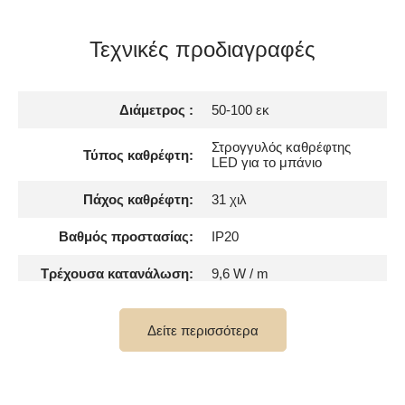
Τεχνικές προδιαγραφές
Διάμετρος :
50-100 εκ
Στρογγυλός καθρέφτης
Τύπος καθρέφτη:
LED για το μπάνιο
Πάχος καθρέφτη:
31 χιλ
Βαθμός προστασίας:
IP20
Τρέχουσα κατανάλωση:
9,6 W / m
Πάχος γυαλιού:
4 χιλ
Δείτε περισσότερα
Αριθμός LED:
120 / m
Στρογγυλός